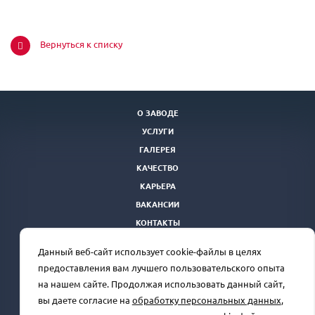
Вернуться к списку
О ЗАВОДЕ
УСЛУГИ
ГАЛЕРЕЯ
КАЧЕСТВО
КАРЬЕРА
ВАКАНСИИ
КОНТАКТЫ
ТЕНДЕРНАЯ ПЛОЩАДКА
Данный веб-сайт использует cookie-файлы в целях
Отдел продаж
+7(863) 250-39-24
rprz@oaorsm.ru
предоставления вам лучшего пользовательского опыта
на нашем сайте. Продолжая использовать данный сайт,
вы даете согласие на
обработку персональных данных
,