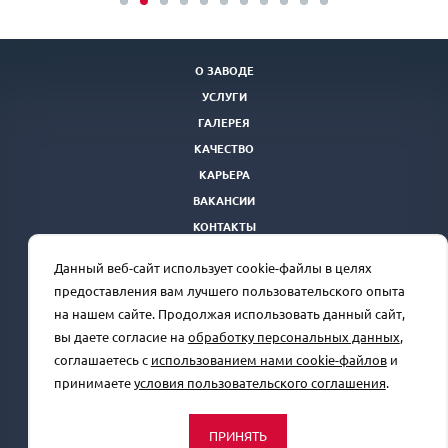
О ЗАВОДЕ
УСЛУГИ
ГАЛЕРЕЯ
КАЧЕСТВО
КАРЬЕРА
ВАКАНСИИ
КОНТАКТЫ
ТЕНДЕРНАЯ ПЛОЩАДКА
Данный веб-сайт использует cookie-файлы в целях
Отдел продаж
+7(863) 250-39-24
rprz@oaorsm.ru
предоставления вам лучшего пользовательского опыта
на нашем сайте. Продолжая использовать данный сайт,
вы даете согласие на
обработку персональных данных
,
соглашаетесь с
использованием нами cookie-файлов
и
Сделано в
принимаете
условия пользовательского соглашения
.
© 2026 Все права защищены.
Политика конфиденциальности
ПРИНЯТЬ