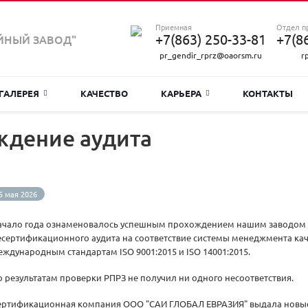
Приемная
Отдел п
+7(863) 250-33-81
+7(8
ЙНЫЙ ЗАВОД"
pr_gendir_rprz@oaorsm.ru
r
ГАЛЕРЕЯ
КАЧЕСТВО
КАРЬЕРА
КОНТАКТЫ
ждение аудита
5 мая 2026
ачало года ознаменовалось успешным прохождением нашим заводом
есертификационного аудита на соответствие системы менеджмента кач
еждународным стандартам ISO 9001:2015 и ISO 14001:2015.
о результатам проверки РПРЗ не получил ни одного несоответствия.
ертификационная компания ООО "САИ ГЛОБАЛ ЕВРАЗИЯ" выдала новые