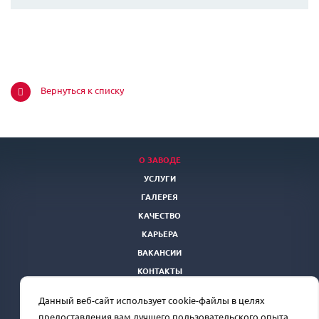
Вернуться к списку
О ЗАВОДЕ
УСЛУГИ
ГАЛЕРЕЯ
КАЧЕСТВО
КАРЬЕРА
ВАКАНСИИ
КОНТАКТЫ
ТЕНДЕРНАЯ ПЛОЩАДКА
Данный веб-сайт использует cookie-файлы в целях
Отдел продаж
+7(863) 250-39-24
rprz@oaorsm.ru
предоставления вам лучшего пользовательского опыта