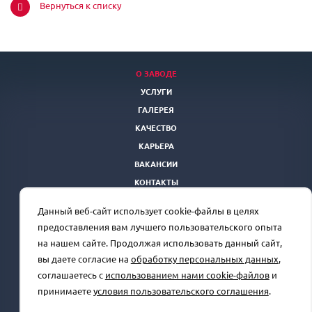
Вернуться к списку
О ЗАВОДЕ
УСЛУГИ
ГАЛЕРЕЯ
КАЧЕСТВО
КАРЬЕРА
ВАКАНСИИ
КОНТАКТЫ
ТЕНДЕРНАЯ ПЛОЩАДКА
Данный веб-сайт использует cookie-файлы в целях
Отдел продаж
+7(863) 250-39-24
rprz@oaorsm.ru
предоставления вам лучшего пользовательского опыта
на нашем сайте. Продолжая использовать данный сайт,
вы даете согласие на
обработку персональных данных
,
соглашаетесь с
использованием нами cookie-файлов
и
Сделано в
принимаете
условия пользовательского соглашения
.
© 2026 Все права защищены.