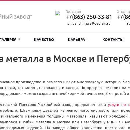
Приемная
Отдел п
+7(863) 250-33-81
+7(8
ЙНЫЙ ЗАВОД"
pr_gendir_rprz@oaorsm.ru
r
ГАЛЕРЕЯ
КАЧЕСТВО
КАРЬЕРА
КОНТАКТЫ
а металла в Москве и Петерб
узнечное производство и ремесло имеют многовековую историю. Чел
ля ковки, как молот, наковальня и клещи. Но прогресс не стоит на 
борудования можно создавать с необходимой точностью, быстротой и
остовский Прессово-Раскройный завод предлагает свои
услуги по 
етербурге. Штамповку деталей из ленточного, листового или пол
начительного изменения толщины материала, называют холодной л
тамповки и гибки металла в Москве или Петербурге у РПРЗ вы мо
роизводимых изделий. На заводе общее количество прессового о