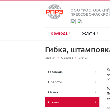
ООО "РОСТОВСКИЙ
ПРЕССОВО-РАСКРО
О ЗАВОДЕ
УСЛУГИ
Гибка, штамповк
Главная
О заводе
Статьи
К
О заводе
д
о
Новости
Р
Отзывы
П
з
Статьи
ш
п