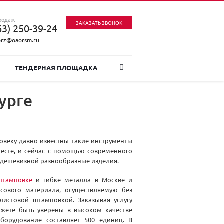
родаж
ЗАКАЗАТЬ ЗВОНОК
63) 250-39-24
prz@oaorsm.ru
ТЕНДЕРНАЯ ПЛОЩАДКА
урге
овеку давно известны такие инструменты
месте, и сейчас с помощью современного
 дешевизной разнообразные изделия.
штамповке
и гибке металла в Москве и
осового материала, осуществляемую без
истовой штамповкой. Заказывая услугу
жете быть уверены в высоком качестве
борудование составляет 500 единиц. В