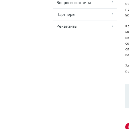
Вопросы и ответы
о
п
Партнеры
у
Реквизиты
К
м
в
с
с
в
З
б