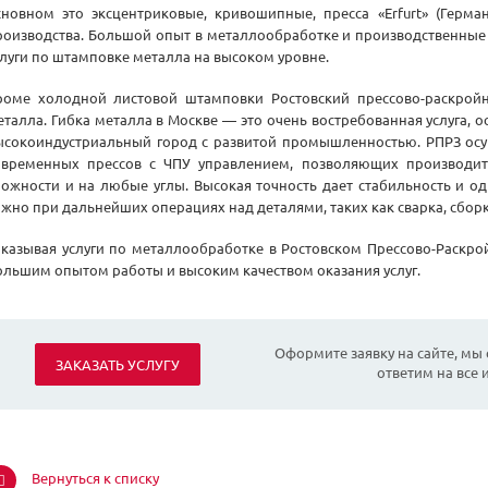
сновном это эксцентриковые, кривошипные, пресса «Erfurt» (Герма
роизводства. Большой опыт в металлообработке и производственные
слуги по штамповке металла на высоком уровне.
роме холодной листовой штамповки Ростовский прессово-раскройн
еталла. Гибка металла в Москве — это очень востребованная услуга, ос
ысокоиндустриальный город с развитой промышленностью. РПРЗ осу
овременных прессов с ЧПУ управлением, позволяющих производи
ложности и на любые углы. Высокая точность дает стабильность и од
ажно при дальнейших операциях над деталями, таких как сварка, сборк
аказывая услуги по металлообработке в Ростовском Прессово-Раскро
ольшим опытом работы и высоким качеством оказания услуг.
Оформите заявку на сайте, мы
ЗАКАЗАТЬ УСЛУГУ
ответим на все
Вернуться к списку